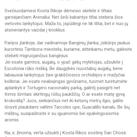
Svečiuodamiesi Kosta Rikoje dėmesio skirkite ir tiltais
garsėjančiam Arenaliui. Net šeši kabantys tiltai stebina šios
vietovės lankytojus. Maža to, įspūdingi ne tik tiltai, bet ir nuo jų
atsiveriantys vaizdai į krioklius.
Parijos įlankoje, dar vadinamoje Banginių įlanka, įsikūręs jaukus
kurortinis Tambora miestelis, kuriame, atitinkamu metu, galėsite
stebėti migruojančius banginius.
Jei esate gamtos, augalų, o ypač gėlių mylėtojas, užsukite į
Escolonia rūko mišką. Be daugybės nuostabių augalų, bene
labiausiai lankytojus žavi grakščiosios orchidėjos ir mažyčiai
kolibriai. Jei esate neabejingas gyvūnams, tuomet turėtumėte
aplankyti ir Tortugero nacionalinį parką, galintį pasigirti net
trimis šimtais skirtingų rūšių paukščių. O ar esate matę gyvą
krokodilą? Juos, siekiančius net iki keturių metrų ilgio, galite
išvysti plaukdami valtimi Tarcoles upe, Guacalillo kanalu. Be šių
milžinų, susipažinsite ir su iguanomis bei spalvingosiomis
aromis.
Na, ir, žinoma, verta užsukti į Kosta Rikos sostinę San Chosė.