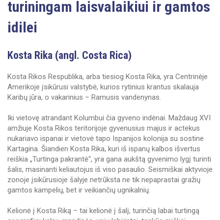
turiningam laisvalaikiui ir gamtos
idilei
Kosta Rika (angl. Costa Rica)
Kosta Rikos Respublika, arba tiesiog Kosta Rika, yra Centrinėje
Amerikoje įsikūrusi valstybė, kurios rytinius krantus skalauja
Karibų jūra, o vakarinius – Ramusis vandenynas.
Iki vietovę atrandant Kolumbui čia gyveno indėnai. Maždaug XVI
amžiuje Kosta Rikos teritorijoje gyvenusius majus ir actekus
nukariavo ispanai ir vietovė tapo Ispanijos kolonija su sostine
Kartagina. Šiandien Kosta Rika, kuri iš ispanų kalbos išvertus
reiškia „Turtinga pakrantė“, yra gana aukštą gyvenimo lygį turinti
šalis, masinanti keliautojus iš viso pasaulio. Seismiškai aktyvioje
zonoje įsikūrusioje šalyje netrūksta ne tik nepaprastai gražių
gamtos kampelių, bet ir veikiančių ugnikalnių.
Kelionė į Kosta Riką – tai kelionė į šalį, turinčią labai turtingą