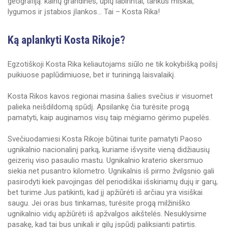
geografiją: kalnų grandinės, upių labirintai, tankūs miškai,
lygumos ir įstabios įlankos... Tai – Kosta Rika!
Ką aplankyti Kosta Rikoje?
Egzotiškoji Kosta Rika keliautojams siūlo ne tik kokybišką poilsį
puikiuose paplūdimiuose, bet ir turiningą laisvalaikį.
Kosta Rikos kavos regionai masina šalies svečius ir visuomet
palieka neišdildomą spūdį. Apsilankę čia turėsite progą
pamatyti, kaip auginamos visų taip mėgiamo gėrimo pupelės.
Svečiuodamiesi Kosta Rikoje būtinai turite pamatyti Paoso
ugnikalnio nacionalinį parką, kuriame išvysite vieną didžiausių
geizerių viso pasaulio mastu. Ugnikalnio kraterio skersmuo
siekia net pusantro kilometro. Ugnikalnis iš pirmo žvilgsnio gali
pasirodyti kiek pavojingas dėl periodiškai išskiriamų dujų ir garų,
bet turime Jus patikinti, kad jį apžiūrėti iš arčiau yra visiškai
saugu. Jei oras bus tinkamas, turėsite progą milžiniško
ugnikalnio vidų apžiūrėti iš apžvalgos aikštelės. Nesuklysime
pasakę, kad tai bus unikali ir gilų įspūdį paliksianti patirtis.