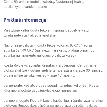
Čia apžiūrėkite miestelio katedrą, Nacionalinį teatrą,
apsilankykite vandens parke.
Praktinė informacija
Valstybinė kalba Kosta Rikoje – ispanų. Daugelyje vietų
turėtumėte susikalbėti ir angliškai.
Nacionalinė valiuta – Kosta Rikos kolonas (CRC). 1 euras
atitinka 684,49 CRC (gali nežymiai skirtis, priklausomai nuo
atitinkamu momentu galiojančio valiutų kurso).
Kosta Rikoje vyraujantis klimatas yra dvejopas. Centriniame
plokščiakalnyje vidutinė metinė temperatūra yra apie 30 laipsnių,
o pakrantėje gerokai vėsiau – apie 17 laipsnių.
Jei nenorite, kad atostogas sugadintų lietus, kelionės į Kosta
Riką neplanuokite gegužės–lapkričio mėnesiais.
Jei neplanuojate Kosta Rikoje užsibūti ilgai, rūpintis viza nereikia.
Lietuvos Respublikos piliečiai šalyje be vizų gali būti ne ilgiau