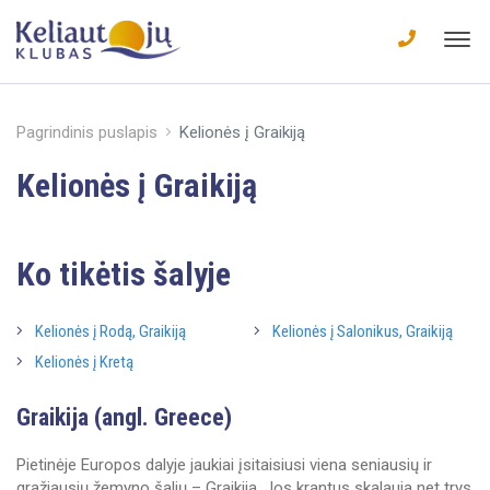
Pagrindinis puslapis
Kelionės į Graikiją
Kelionės į Graikiją
Ko tikėtis šalyje
Kelionės į Rodą, Graikiją
Kelionės į Salonikus, Graikiją
Kelionės į Kretą
Graikija (angl. Greece)
Pietinėje Europos dalyje jaukiai įsitaisiusi viena seniausių ir
gražiausių žemyno šalių – Graikija. Jos krantus skalauja net trys