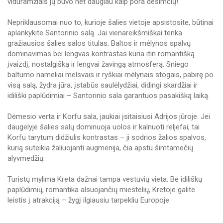
viduramžiais jų buvo net daugiau kaip pora dešimčių!
Nepriklausomai nuo to, kurioje šalies vietoje apsistosite, būtinai
aplankykite Santorinio salą. Jai vienareikšmiškai tenka
gražiausios šalies salos titulas. Baltos ir mėlynos spalvų
dominavimas bei lengvas kontrastas kuria itin romantišką
įvaizdį, nostalgišką ir lengvai žavingą atmosferą. Sniego
baltumo nameliai melsvais ir ryškiai mėlynais stogais, pabirę po
visą salą, žydra jūra, įstabūs saulėlydžiai, didingi skardžiai ir
idiliški paplūdimiai – Santorinio sala garantuos pasakišką laiką.
Dėmesio verta ir Korfu sala, jaukiai įsitaisiusi Adrijos jūroje. Jei
daugelyje šalies salų dominuoja uolos ir kalnuoti reljefai, tai
Korfu tarytum didžiulis kontrastas – ji sodrios žalios spalvos,
kurią suteikia žaliuojanti augmenija, čia apstu šimtamečių
alyvmedžių.
Turistų mylima Kreta dažnai tampa vestuvių vieta. Be idiliškų
paplūdimių, romantika alsuojančių miestelių, Kretoje galite
leistis į atrakciją – žygį ilgiausiu tarpekliu Europoje.