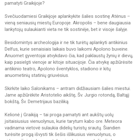
pamatyti Graikijoje?
Svečiuodamiesi Graikijoje aplankykite šalies sostinę Atėnus –
vieną seniausių miestų Europoje. Akropolis – bene daugiausia
lankytojų sulaukianti vieta ne tik sostinėje, bet ir visoje šalyje.
Besidomintys archeologija ir ne tik turėtų aplankyti antikinius
Delfus, kurie senaisiais laikais buvo laikomi Apolono buveine.
Anuomet gyventojai atvykdavo čia, kad paklaustų žynių ir dievų,
kaip pasielgti vienoje ar kitoje situacijoje. Čia atvykę apžiūrėsite
antikinio teatro, Apolono šventyklos, stadiono ir kitų
anuometinių statinių griuvėsius.
Skirkite laiko Salonikams – antram didžiausiam šalies miestui.
Jame apžiūrėkite Aristotelio aikštę, Šv. Jurgio rotondą, Baltąjį
bokštą, Šv. Demetrijaus baziliką.
Kelionė į Graikiją – tai proga pamatyti ant aukštų uolų
įsitaisiusius vienuolynus, kurie tarytum kabo ore. Meteora
vadinama vietovė sulaukia didelių turistų srautų. Šiandien
turėsite progą išvysti tik šešis išlikusius vienuolynus, o