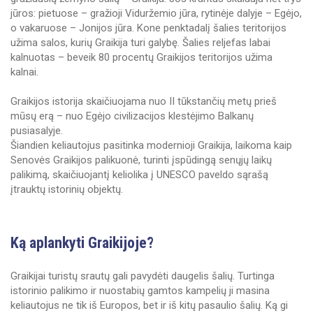
jūros: pietuose – gražioji Viduržemio jūra, rytinėje dalyje – Egėjo,
o vakaruose – Jonijos jūra. Kone penktadalį šalies teritorijos
užima salos, kurių Graikija turi galybę. Šalies reljefas labai
kalnuotas – beveik 80 procentų Graikijos teritorijos užima
kalnai.
Graikijos istorija skaičiuojama nuo II tūkstančių metų prieš
mūsų erą – nuo Egėjo civilizacijos klestėjimo Balkanų
pusiasalyje.
Šiandien keliautojus pasitinka modernioji Graikija, laikoma kaip
Senovės Graikijos palikuonė, turinti įspūdingą senųjų laikų
palikimą, skaičiuojantį keliolika į UNESCO paveldo sąrašą
įtrauktų istorinių objektų.
Ką aplankyti Graikijoje?
Graikijai turistų srautų gali pavydėti daugelis šalių. Turtinga
istorinio palikimo ir nuostabių gamtos kampelių ji masina
keliautojus ne tik iš Europos, bet ir iš kitų pasaulio šalių. Ką gi