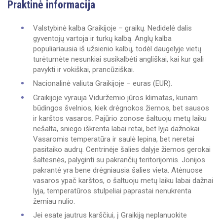
Praktinė informacija
Valstybinė kalba Graikijoje – graikų. Nedidelė dalis
gyventojų vartoja ir turkų kalbą. Anglų kalba
populiariausia iš užsienio kalbų, todėl daugelyje vietų
turėtumėte nesunkiai susikalbėti angliškai, kai kur gali
pavykti ir vokiškai, prancūziškai.
Nacionalinė valiuta Graikijoje – euras (EUR).
Graikijoje vyrauja Viduržemio jūros klimatas, kuriam
būdingos švelnios, kiek drėgnokos žiemos, bet sausos
ir karštos vasaros. Pajūrio zonose šaltuoju metų laiku
nešalta, sniego iškrenta labai retai, bet lyja dažnokai.
Vasaromis temperatūra ir saulė lepina, bet neretai
pasitaiko audrų. Centrinėje šalies dalyje žiemos gerokai
šaltesnės, palyginti su pakrančių teritorijomis. Jonijos
pakrantė yra bene drėgniausia šalies vieta. Atėnuose
vasaros ypač karštos, o šaltuoju metų laiku labai dažnai
lyja, temperatūros stulpeliai paprastai nenukrenta
žemiau nulio.
Jei esate jautrus karščiui, į Graikiją neplanuokite